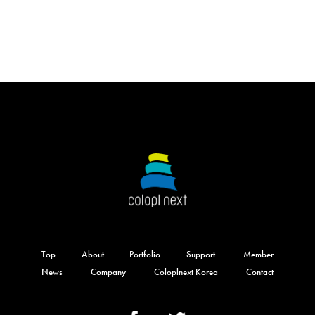
Top
About
Portfolio
Support
Member
News
Company
Coloplnext Korea
Contact