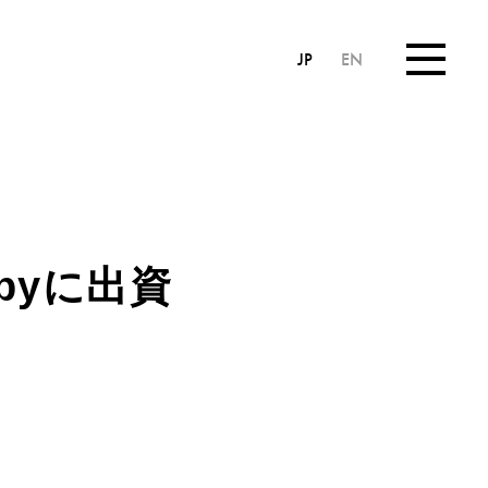
JP
EN
pyに出資