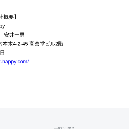
会社概要】
py
役 安井一男
木4-2-45 髙會堂ビル2階
0日
ok-happy.com/
一覧に戻る