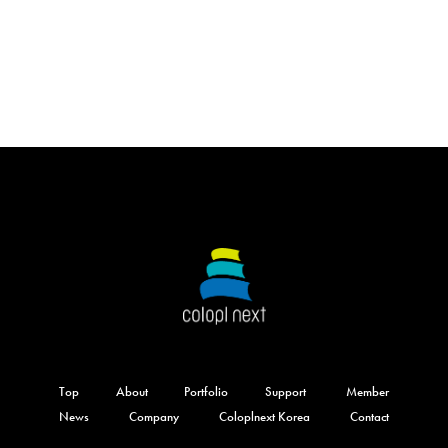
Top
About
Portfolio
Support
Member
News
Company
Coloplnext Korea
Contact