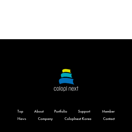
Top
About
Portfolio
Support
Member
News
Company
Coloplnext Korea
Contact