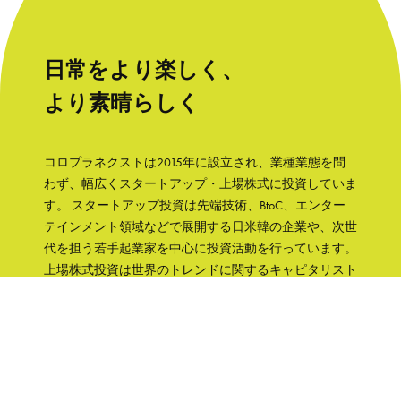
日常をより楽しく、
より素晴らしく
コロプラネクストは2015年に設立され、業種業態を問
わず、幅広くスタートアップ・上場株式に投資していま
す。 スタートアップ投資は先端技術、BtoC、エンター
テインメント領域などで展開する日米韓の企業や、次世
代を担う若手起業家を中心に投資活動を行っています。
上場株式投資は世界のトレンドに関するキャピタリスト
の知見をもとに、成長性と株主への誠実さなどの観点か
ら銘柄を選択して、主に日本の企業へ集中投資します。
「日常をより楽しく、より素晴らしく」そんな世界を実
現するために、コロプラグループの知見、文化をフル活
用して企業を支援していきます。