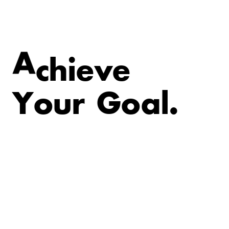
v
e
e
i
h
A
c
Y
o
u
r
G
o
a
l
.