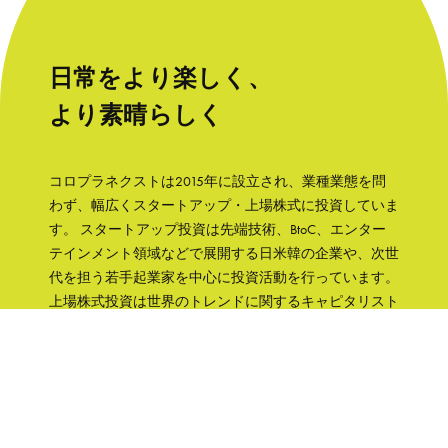
日常をより楽しく、
より素晴らしく
コロプラネクストは2015年に設立され、業種業態を問
わず、幅広くスタートアップ・上場株式に投資していま
す。 スタートアップ投資は先端技術、BtoC、エンター
テインメント領域などで展開する日米韓の企業や、次世
代を担う若手起業家を中心に投資活動を行っています。
上場株式投資は世界のトレンドに関するキャピタリスト
の知見をもとに、成長性と株主への誠実さなどの観点か
ら銘柄を選択して、主に日本の企業へ集中投資します。
「日常をより楽しく、より素晴らしく」そんな世界を実
現するために、コロプラグループの知見、文化をフル活
用して企業を支援していきます。