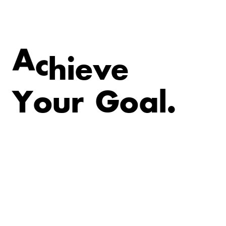
v
e
e
i
A
c
h
Y
o
u
r
G
o
a
l
.