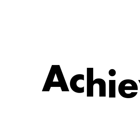
A
c
h
i
e