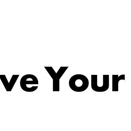
u
r
o
Y
v
e