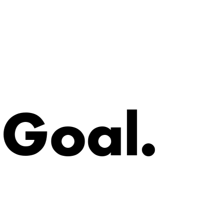
G
o
a
l
.