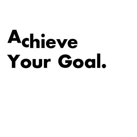
v
e
e
i
A
c
h
Y
o
u
r
G
o
a
l
.