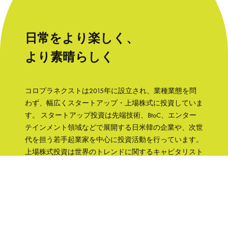
日常をより楽しく、
より素晴らしく
コロプラネクストは2015年に設立され、業種業態を問
わず、幅広くスタートアップ・上場株式に投資していま
す。 スタートアップ投資は先端技術、BtoC、エンター
テインメント領域などで展開する日米韓の企業や、次世
代を担う若手起業家を中心に投資活動を行っています。
上場株式投資は世界のトレンドに関するキャピタリスト
の知見をもとに、成長性と株主への誠実さなどの観点か
ら銘柄を選択して、主に日本の企業へ集中投資します。
「日常をより楽しく、より素晴らしく」そんな世界を実
現するために、コロプラグループの知見、文化をフル活
用して企業を支援していきます。