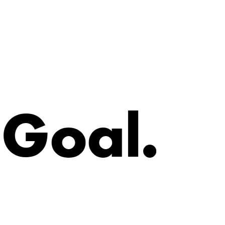
G
o
a
l
.