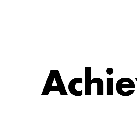
e
i
A
c
h