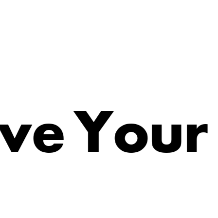
v
e
Y
o
u
r