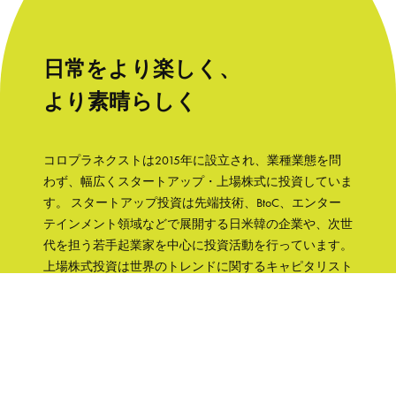
日常をより楽しく、
より素晴らしく
コロプラネクストは2015年に設立され、業種業態を問
わず、幅広くスタートアップ・上場株式に投資していま
す。 スタートアップ投資は先端技術、BtoC、エンター
テインメント領域などで展開する日米韓の企業や、次世
代を担う若手起業家を中心に投資活動を行っています。
上場株式投資は世界のトレンドに関するキャピタリスト
の知見をもとに、成長性と株主への誠実さなどの観点か
ら銘柄を選択して、主に日本の企業へ集中投資します。
「日常をより楽しく、より素晴らしく」そんな世界を実
現するために、コロプラグループの知見、文化をフル活
用して企業を支援していきます。