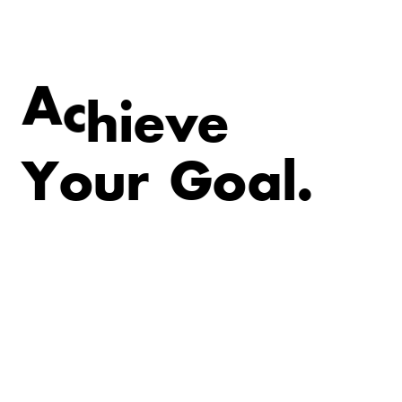
v
e
e
i
A
c
h
Y
o
u
r
G
o
a
l
.