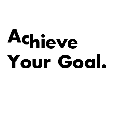
e
v
e
A
c
h
i
Y
o
u
r
G
o
a
l
.