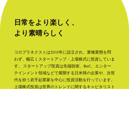
日常をより楽しく、
より素晴らしく
コロプラネクストは2015年に設立され、業種業態を問
わず、幅広くスタートアップ・上場株式に投資していま
す。 スタートアップ投資は先端技術、BtoC、エンター
テインメント領域などで展開する日米韓の企業や、次世
代を担う若手起業家を中心に投資活動を行っています。
上場株式投資は世界のトレンドに関するキャピタリスト
の知見をもとに、成長性と株主への誠実さなどの観点か
ら銘柄を選択して、主に日本の企業へ集中投資します。
「日常をより楽しく、より素晴らしく」そんな世界を実
現するために、コロプラグループの知見、文化をフル活
用して企業を支援していきます。