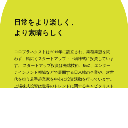
日常をより楽しく、
より素晴らしく
コロプラネクストは2015年に設立され、業種業態を問
わず、幅広くスタートアップ・上場株式に投資していま
す。 スタートアップ投資は先端技術、BtoC、エンター
テインメント領域などで展開する日米韓の企業や、次世
代を担う若手起業家を中心に投資活動を行っています。
上場株式投資は世界のトレンドに関するキャピタリスト
の知見をもとに、成長性と株主への誠実さなどの観点か
ら銘柄を選択して、主に日本の企業へ集中投資します。
「日常をより楽しく、より素晴らしく」そんな世界を実
現するために、コロプラグループの知見、文化をフル活
用して企業を支援していきます。