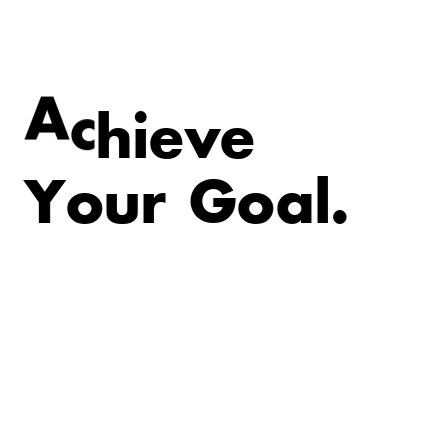
v
e
e
i
A
c
h
Y
o
u
r
G
o
a
l
.