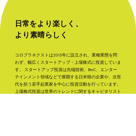
日常をより楽しく、
より素晴らしく
コロプラネクストは2015年に設立され、業種業態を問
わず、幅広くスタートアップ・上場株式に投資していま
す。 スタートアップ投資は先端技術、BtoC、エンター
テインメント領域などで展開する日米韓の企業や、次世
代を担う若手起業家を中心に投資活動を行っています。
上場株式投資は世界のトレンドに関するキャピタリスト
の知見をもとに、成長性と株主への誠実さなどの観点か
ら銘柄を選択して、主に日本の企業へ集中投資します。
「日常をより楽しく、より素晴らしく」そんな世界を実
現するために、コロプラグループの知見、文化をフル活
用して企業を支援していきます。