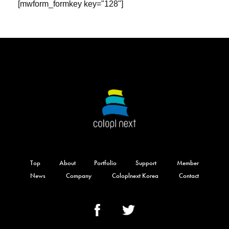
[mwform_formkey key="128"]
Top
About
Portfolio
Support
Member
News
Company
Coloplnext Korea
Contact