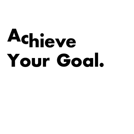
e
v
e
A
c
h
i
Y
o
u
r
G
o
a
l
.