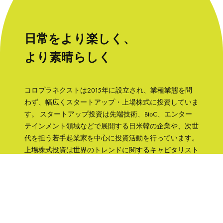
日常をより楽しく、
より素晴らしく
コロプラネクストは2015年に設立され、業種業態を問
わず、幅広くスタートアップ・上場株式に投資していま
す。 スタートアップ投資は先端技術、BtoC、エンター
テインメント領域などで展開する日米韓の企業や、次世
代を担う若手起業家を中心に投資活動を行っています。
上場株式投資は世界のトレンドに関するキャピタリスト
の知見をもとに、成長性と株主への誠実さなどの観点か
ら銘柄を選択して、主に日本の企業へ集中投資します。
「日常をより楽しく、より素晴らしく」そんな世界を実
現するために、コロプラグループの知見、文化をフル活
用して企業を支援していきます。