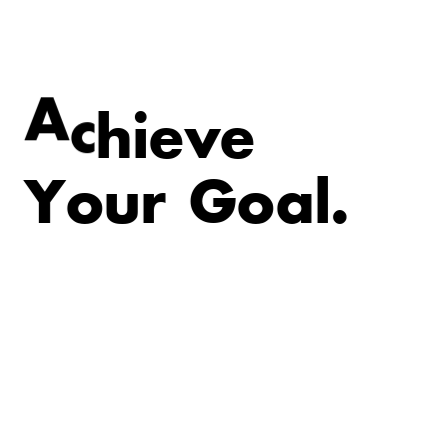
v
e
e
i
A
c
h
Y
o
u
r
G
o
a
l
.