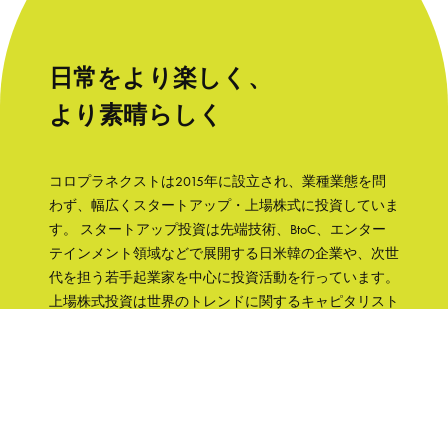
日常をより楽しく、
より素晴らしく
コロプラネクストは2015年に設立され、業種業態を問
わず、幅広くスタートアップ・上場株式に投資していま
す。 スタートアップ投資は先端技術、BtoC、エンター
テインメント領域などで展開する日米韓の企業や、次世
代を担う若手起業家を中心に投資活動を行っています。
上場株式投資は世界のトレンドに関するキャピタリスト
の知見をもとに、成長性と株主への誠実さなどの観点か
ら銘柄を選択して、主に日本の企業へ集中投資します。
「日常をより楽しく、より素晴らしく」そんな世界を実
現するために、コロプラグループの知見、文化をフル活
用して企業を支援していきます。